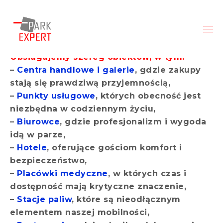
Obsługujemy szereg obiektów, w tym:
–
Centra handlowe i galerie
, gdzie zakupy
stają się prawdziwą przyjemnością,
–
Punkty usługowe
, których obecność jest
niezbędna w codziennym życiu,
–
Biurowce
, gdzie profesjonalizm i wygoda
idą w parze,
–
Hotele
, oferujące gościom komfort i
bezpieczeństwo,
–
Placówki medyczne
, w których czas i
dostępność mają krytyczne znaczenie,
–
Stacje paliw
, które są nieodłącznym
elementem naszej mobilności,