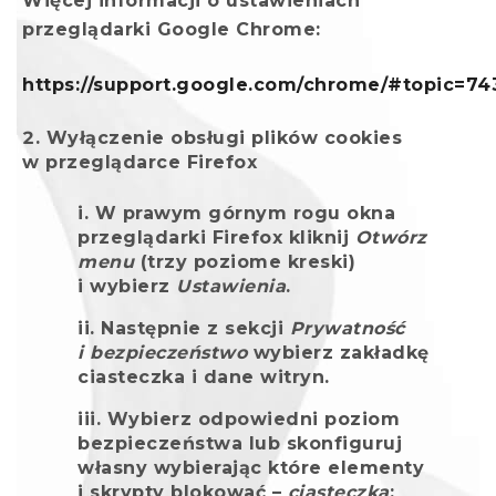
Więcej informacji o ustawieniach
przeglądarki Google Chrome:
https://support.google.com/chrome/#topic=7
Wyłączenie obsługi plików cookies
w przeglądarce Firefox
W prawym górnym rogu okna
przeglądarki Firefox kliknij
Otwórz
menu
(trzy poziome kreski)
i wybierz
Ustawienia
.
Następnie z sekcji
Prywatność
i bezpieczeństwo
wybierz zakładkę
ciasteczka i dane witryn.
Wybierz odpowiedni poziom
bezpieczeństwa lub skonfiguruj
własny wybierając które elementy
i skrypty blokować –
ciasteczka
: